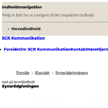
Indholdsnavigation
Vælg et link for at navigere til det respektive indhold.
gå til
Hovedindhold
SCR Kommunikation
Forside
Om SCR Kommunikation
Kontakt
Høre
Hjer
Forside
Kontakt
Synsrådgivningen
start på hovedindhold
senest opdateret 19. februar 2026
Synsrådgivningen
Dorthe