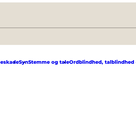
neskade
Syn
Stemme og tale
Ordblindhed, talblindhed