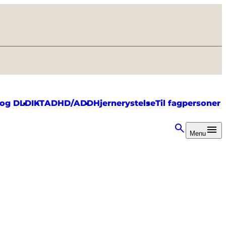
 og DLD
IKT
ADHD/ADD
Hjernerystelse
Til fagpersoner
Menu