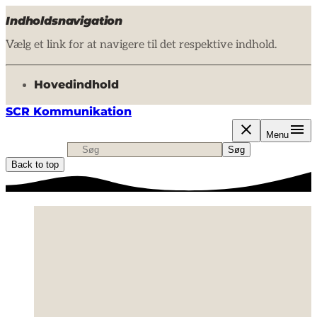
Indholdsnavigation
Vælg et link for at navigere til det respektive indhold.
gå til
Hovedindhold
SCR Kommunikation
Menu
Søg
Søg efter indhold, nyheder eller artikler
Søg
Back to top